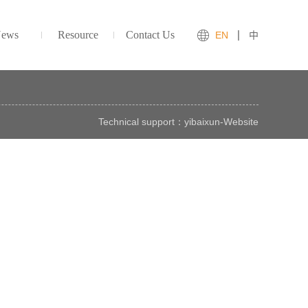
ews
Resource
Contact Us
EN
中
Technical support：
yibaixun
-
Website