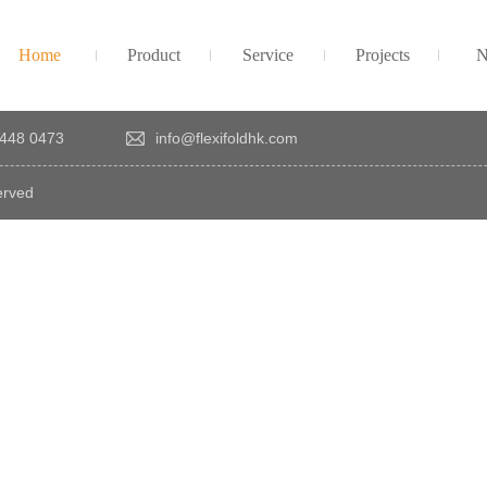
Home
Product
Service
Projects
N
448 0473
info@flexifoldhk.com
erved
×
感
謝
您
對
發
時