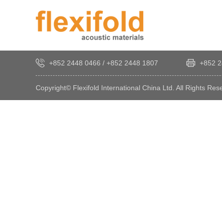
+852 2448 0466
/
+852 2448 1807
+852 2
Copyright© Flexifold International China Ltd. All Rights Res