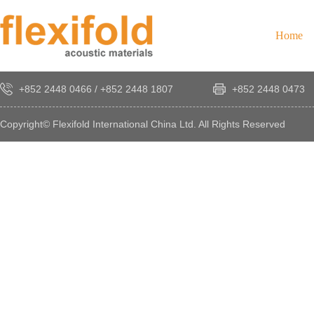
Home
+852 2448 0466
/
+852 2448 1807
+852 2448 0473
Copyright© Flexifold International China Ltd. All Rights Reserved
×
感
謝
您
對
發
時