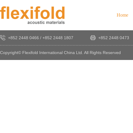
Home
+852 2448 0466
/
+852 2448 1807
+852 2448 0473
Copyright© Flexifold International China Ltd. All Rights Reserved
×
感
謝
您
對
發
時