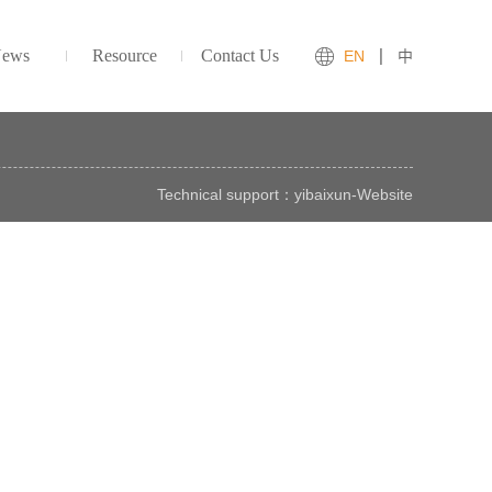
ews
Resource
Contact Us
EN
中
Technical support：
yibaixun
-
Website