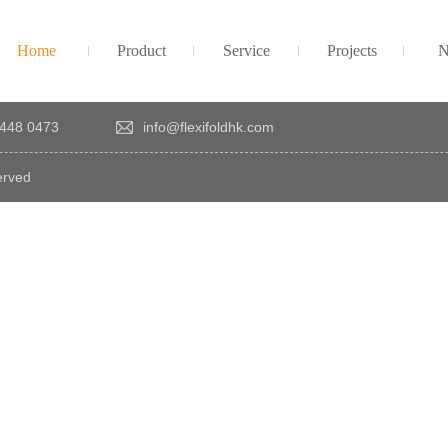
Home
Product
Service
Projects
N
448 0473
info@flexifoldhk.com
erved
×
感
謝
您
對
發
時