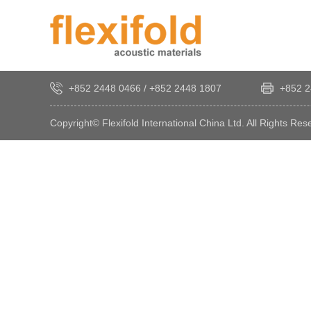
+852 2448 0466
/
+852 2448 1807
+852 2
Copyright© Flexifold International China Ltd. All Rights Res