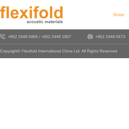
Home
+852 2448 0466
/
+852 2448 1807
+852 2448 0473
Copyright© Flexifold International China Ltd. All Rights Reserved
×
感
謝
您
對
發
時