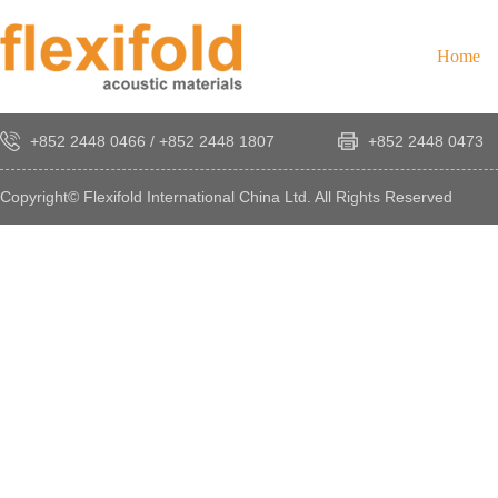
Home
+852 2448 0466
/
+852 2448 1807
+852 2448 0473
Copyright© Flexifold International China Ltd. All Rights Reserved
×
感
謝
您
對
發
時