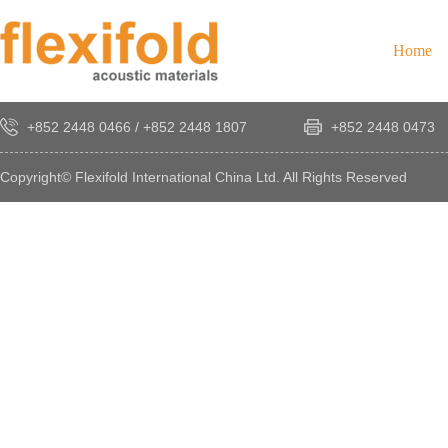
Home
+852 2448 0466
/
+852 2448 1807
+852 2448 0473
Copyright© Flexifold International China Ltd. All Rights Reserved
×
感
謝
您
對
發
時