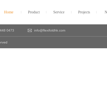
Home
Product
Service
Projects
N
448 0473
info@flexifoldhk.com
erved
×
感
謝
您
對
發
時