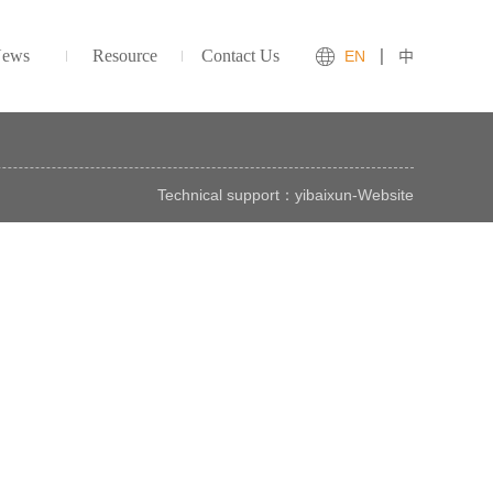
ews
Resource
Contact Us
EN
中
Technical support：
yibaixun
-
Website