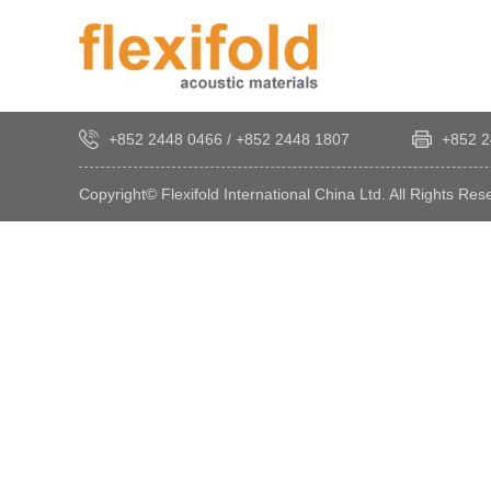
+852 2448 0466
/
+852 2448 1807
+852 2
Copyright© Flexifold International China Ltd. All Rights Res