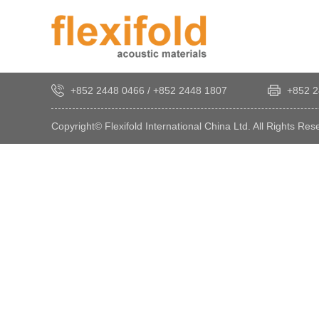
+852 2448 0466
/
+852 2448 1807
+852 2
Copyright© Flexifold International China Ltd. All Rights Res