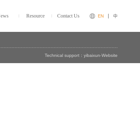
ews
Resource
Contact Us
EN
中
Technical support：
yibaixun
-
Website