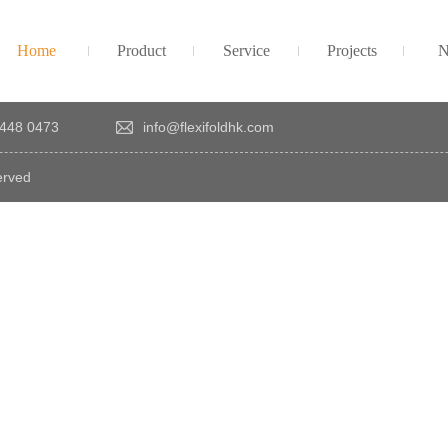
Home
Product
Service
Projects
N
448 0473
info@flexifoldhk.com
erved
×
感
謝
您
對
發
時