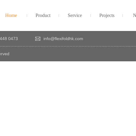
Home
Product
Service
Projects
N
448 0473
info@flexifoldhk.com
erved
×
感
謝
您
對
發
時