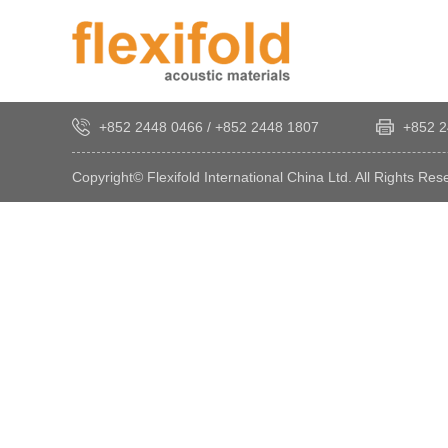
+852 2448 0466
/
+852 2448 1807
+852 2
Copyright© Flexifold International China Ltd. All Rights Res