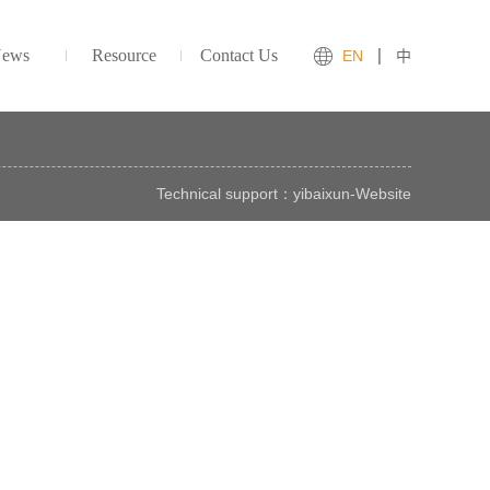
ews
Resource
Contact Us
EN
中
Technical support：
yibaixun
-
Website