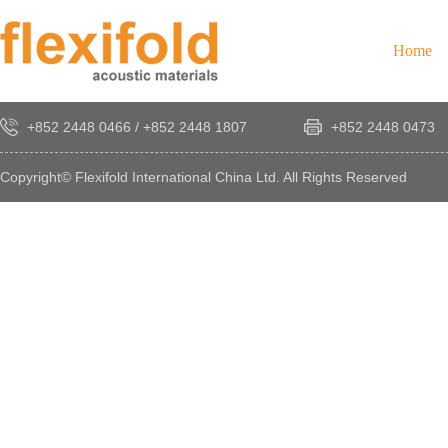
Home
+852 2448 0466
/
+852 2448 1807
+852 2448 0473
Copyright© Flexifold International China Ltd. All Rights Reserved
×
感
謝
您
對
發
時