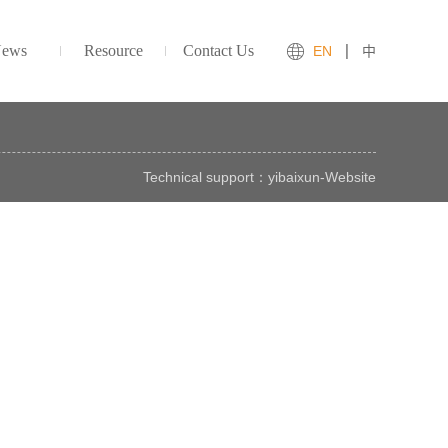
ews
Resource
Contact Us
EN
中
Technical support：
yibaixun
-
Website