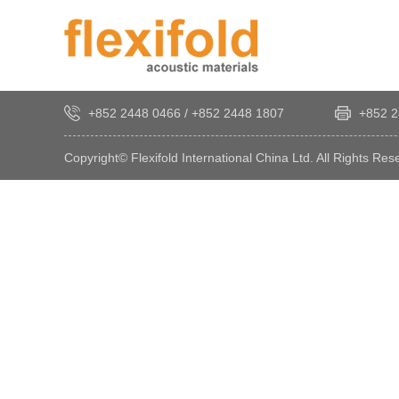
+852 2448 0466
/
+852 2448 1807
+852 2
Copyright© Flexifold International China Ltd. All Rights Res