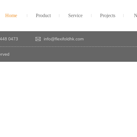
Home
Product
Service
Projects
N
448 0473
info@flexifoldhk.com
erved
×
感
謝
您
對
發
時