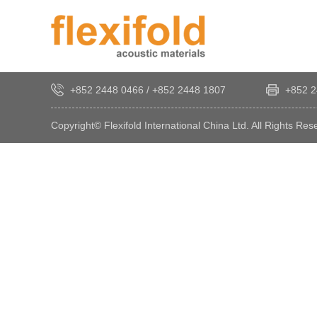
+852 2448 0466
/
+852 2448 1807
+852 2
Copyright© Flexifold International China Ltd. All Rights Res