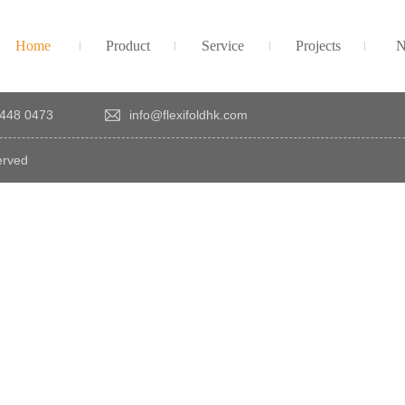
Home
Product
Service
Projects
N
448 0473
info@flexifoldhk.com
erved
×
感
謝
您
對
發
時