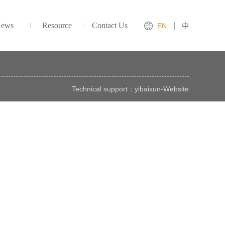
ews
Resource
Contact Us
EN
中
Technical support：
yibaixun
-
Website