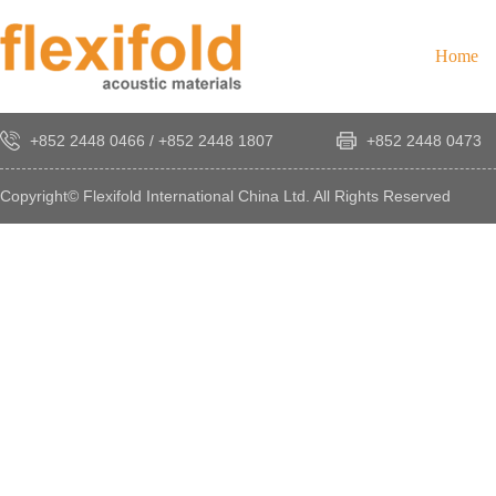
Home
+852 2448 0466
/
+852 2448 1807
+852 2448 0473
Copyright© Flexifold International China Ltd. All Rights Reserved
×
感
謝
您
對
發
時