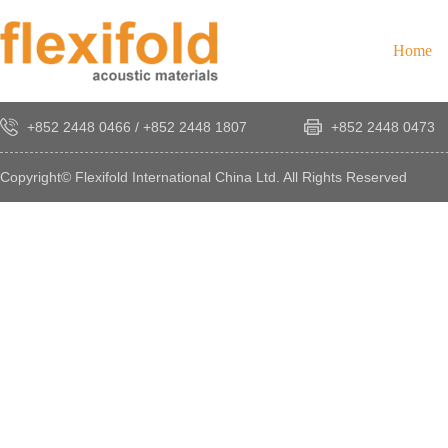
Home
+852 2448 0466
/
+852 2448 1807
+852 2448 0473
Copyright© Flexifold International China Ltd. All Rights Reserved
×
感
謝
您
對
發
時