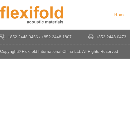
Home
+852 2448 0466
/
+852 2448 1807
+852 2448 0473
Copyright© Flexifold International China Ltd. All Rights Reserved
×
感
謝
您
對
發
時