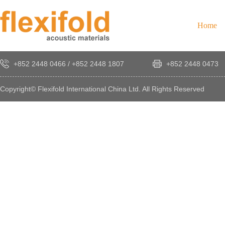
Home
+852 2448 0466
/
+852 2448 1807
+852 2448 0473
Copyright© Flexifold International China Ltd. All Rights Reserved
×
感
謝
您
對
發
時