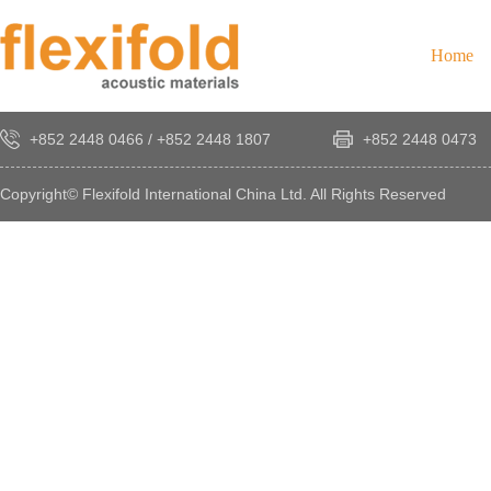
Home
+852 2448 0466
/
+852 2448 1807
+852 2448 0473
Copyright© Flexifold International China Ltd. All Rights Reserved
×
感
謝
您
對
發
時