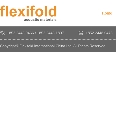
Home
+852 2448 0466
/
+852 2448 1807
+852 2448 0473
Copyright© Flexifold International China Ltd. All Rights Reserved
×
感
謝
您
對
發
時