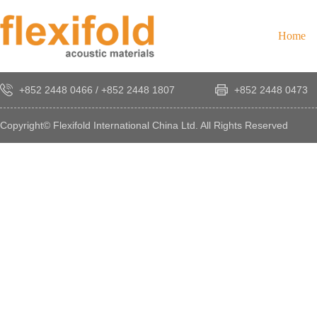
Home
+852 2448 0466
/
+852 2448 1807
+852 2448 0473
Copyright© Flexifold International China Ltd. All Rights Reserved
×
感
謝
您
對
發
時