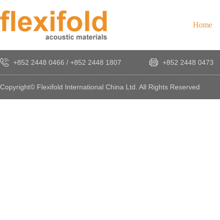
Home
+852 2448 0466
/
+852 2448 1807
+852 2448 0473
Copyright© Flexifold International China Ltd. All Rights Reserved
×
感
謝
您
對
發
時