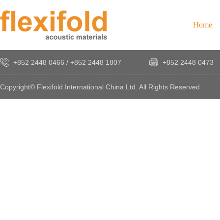
Home
+852 2448 0466
/
+852 2448 1807
+852 2448 0473
Copyright© Flexifold International China Ltd. All Rights Reserved
×
感
謝
您
對
發
時