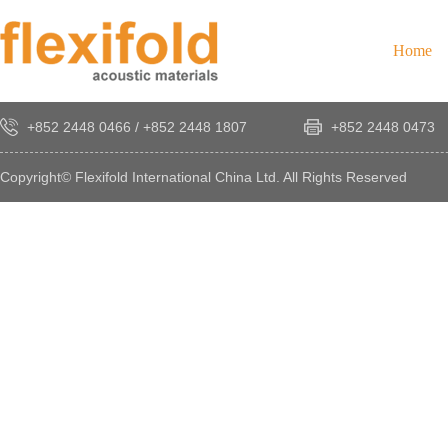
Home
+852 2448 0466
/
+852 2448 1807
+852 2448 0473
Copyright© Flexifold International China Ltd. All Rights Reserved
×
感
謝
您
對
發
時