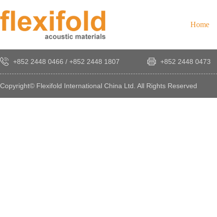
Home
+852 2448 0466
/
+852 2448 1807
+852 2448 0473
Copyright© Flexifold International China Ltd. All Rights Reserved
×
感
謝
您
對
發
時