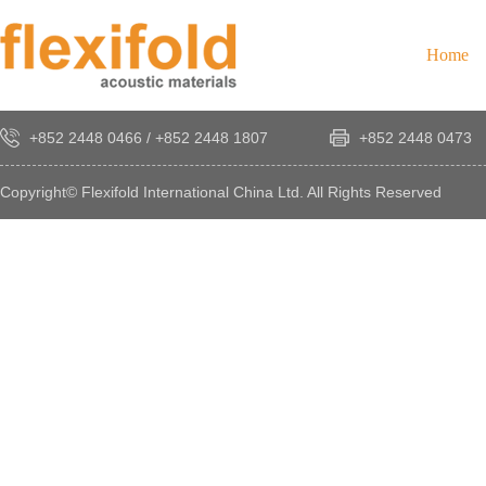
Home
+852 2448 0466
/
+852 2448 1807
+852 2448 0473
Copyright© Flexifold International China Ltd. All Rights Reserved
×
感
謝
您
對
發
時