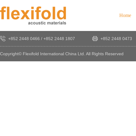
Home
+852 2448 0466
/
+852 2448 1807
+852 2448 0473
Copyright© Flexifold International China Ltd. All Rights Reserved
×
感
謝
您
對
發
時