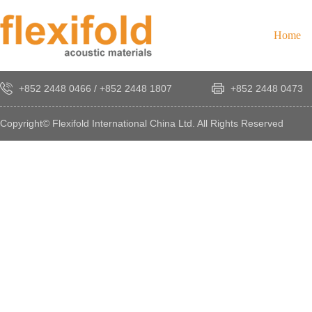
Home
+852 2448 0466
/
+852 2448 1807
+852 2448 0473
Copyright© Flexifold International China Ltd. All Rights Reserved
×
感
謝
您
對
發
時