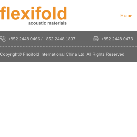
Home
+852 2448 0466
/
+852 2448 1807
+852 2448 0473
Copyright© Flexifold International China Ltd. All Rights Reserved
×
感
謝
您
對
發
時