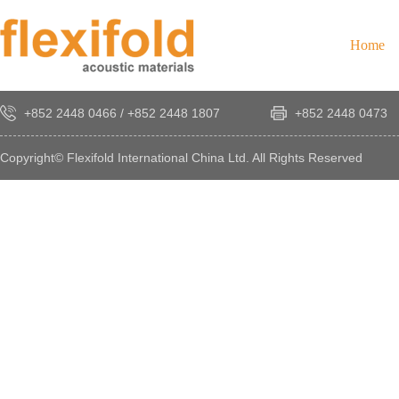
Home
+852 2448 0466
/
+852 2448 1807
+852 2448 0473
Copyright© Flexifold International China Ltd. All Rights Reserved
×
感
謝
您
對
發
時