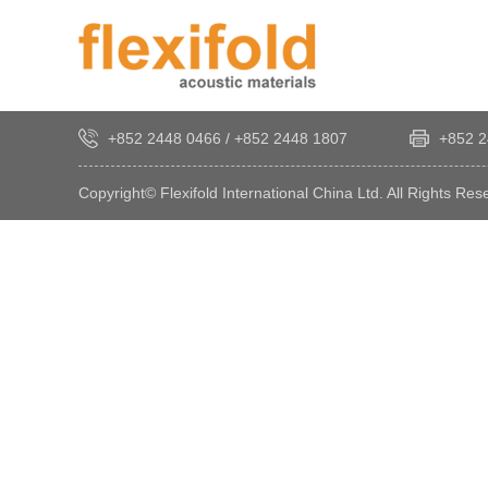
+852 2448 0466
/
+852 2448 1807
+852 2
Copyright© Flexifold International China Ltd. All Rights Res