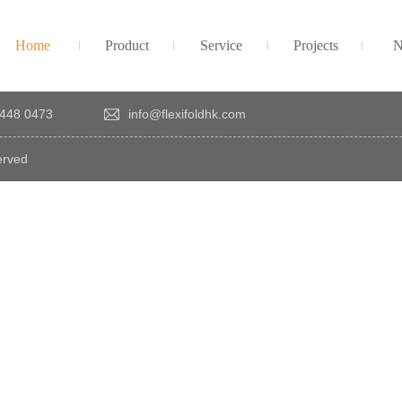
Home
Product
Service
Projects
N
448 0473
info@flexifoldhk.com
erved
×
感
謝
您
對
發
時