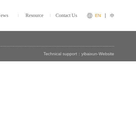
ews
Resource
Contact Us
EN
中
Technical support：
yibaixun
-
Website