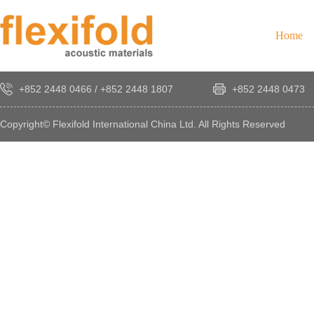
Home
+852 2448 0466
/
+852 2448 1807
+852 2448 0473
Copyright© Flexifold International China Ltd. All Rights Reserved
×
感
謝
您
對
發
時