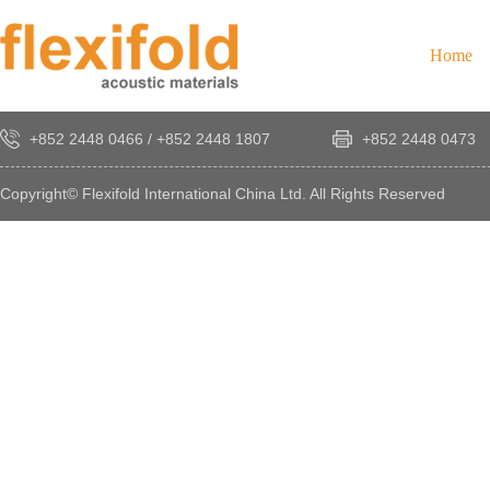
Home
+852 2448 0466
/
+852 2448 1807
+852 2448 0473
Copyright© Flexifold International China Ltd. All Rights Reserved
×
感
謝
您
對
發
時