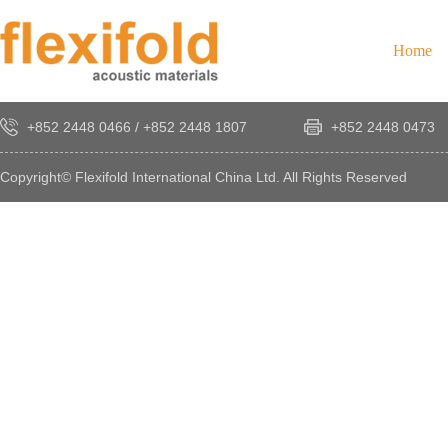
Home
+852 2448 0466
/
+852 2448 1807
+852 2448 0473
Copyright© Flexifold International China Ltd. All Rights Reserved
×
感
謝
您
對
發
時