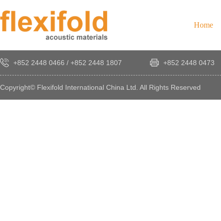
Home
+852 2448 0466
/
+852 2448 1807
+852 2448 0473
Copyright© Flexifold International China Ltd. All Rights Reserved
×
感
謝
您
對
發
時