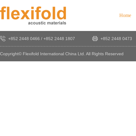
Home
+852 2448 0466
/
+852 2448 1807
+852 2448 0473
Copyright© Flexifold International China Ltd. All Rights Reserved
×
感
謝
您
對
發
時