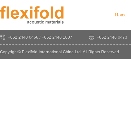
Home
+852 2448 0466
/
+852 2448 1807
+852 2448 0473
Copyright© Flexifold International China Ltd. All Rights Reserved
×
感
謝
您
對
發
時