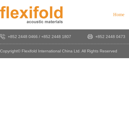
Home
+852 2448 0466
/
+852 2448 1807
+852 2448 0473
Copyright© Flexifold International China Ltd. All Rights Reserved
×
感
謝
您
對
發
時